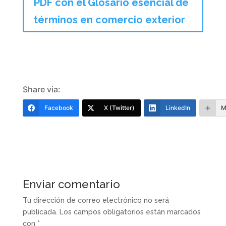
PDF con el Glosario esencial de
términos en comercio exterior
Share via:
Facebook
X (Twitter)
LinkedIn
M
Enviar comentario
Tu dirección de correo electrónico no será
publicada.
Los campos obligatorios están marcados
con
*