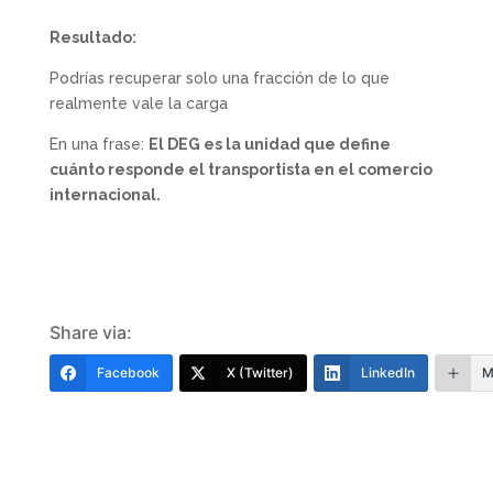
Resultado:
Podrías recuperar solo una fracción de lo que
realmente vale la carga
En una frase:
El DEG es la unidad que define
cuánto responde el transportista en el comercio
internacional.
Share via:
Facebook
X (Twitter)
LinkedIn
M