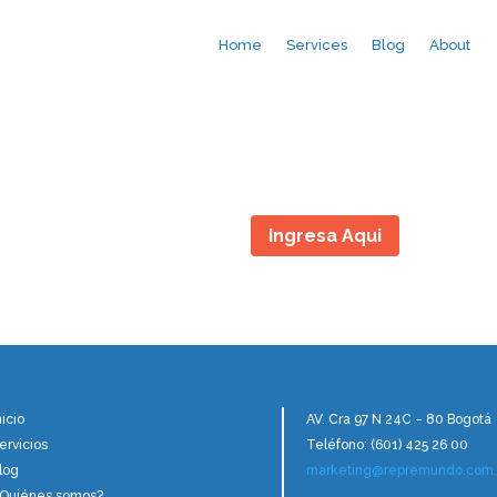
Home
Services
Blog
About
Ingresa Aqui
nicio
AV. Cra 97 N 24C – 80 Bogotá
ervicios
Teléfono: (601) 425 26 00
log
marketing@repremundo.com.
Quiénes somos?