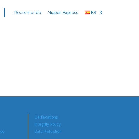
Repremundo
Nippon Express
ES
Certifications
Integrity Policy
co
Data Protection